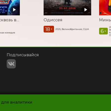
Смешарики сквозь вселенные
Одиссея
Минь
2
18
+
2026, Великобритания, США
6
М
+
кая комедия
К
П
Подписывайся
и для аналитики