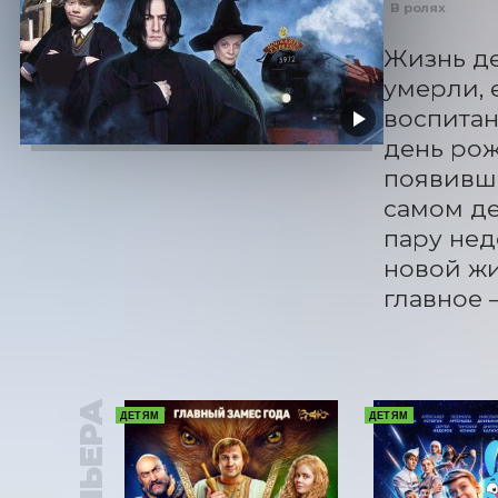
В ролях
Жизнь де
умерли, 
воспитан
день рож
появивши
самом де
пару нед
новой жи
главное 
ПРЕМЬЕРА
ДЕТЯМ
ДЕТЯМ