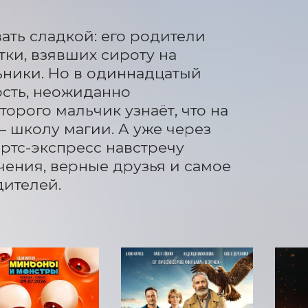
ть сладкой: его родители 
тки, взявших сироту на 
ники. Но в одиннадцатый 
сть, неожиданно 
орого мальчик узнаёт, что на 
 школу магии. А уже через 
ртс-экспресс навстречу 
ения, верные друзья и самое 
дителей.