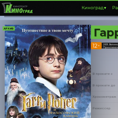
Киноград
Ра
Гар
АРХИВ
12
2001, Вели
+
Приключен
В прокате с
В прокате до
Хронометраж
Режиссер