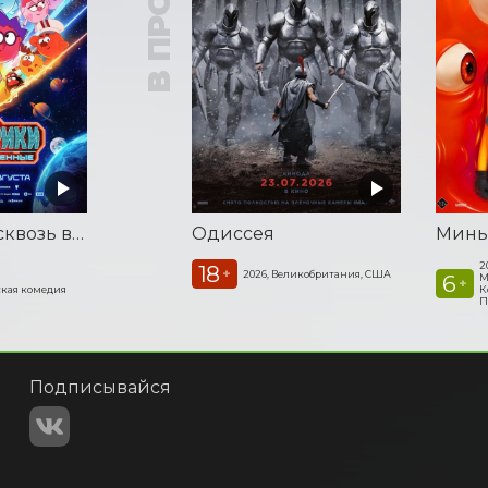
Смешарики сквозь вселенные
Одиссея
Минь
2
18
+
2026, Великобритания, США
6
М
+
кая комедия
К
П
Подписывайся