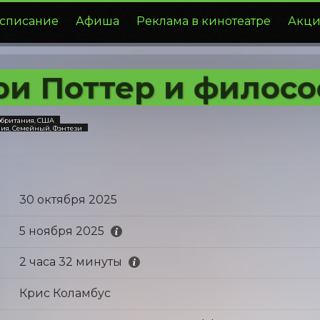
списание
Афиша
Реклама в кинотеатре
Акци
ри Поттер и филос
кобритания, США
ия, Семейный, Фэнтези
30 октября 2025
5 ноября 2025
2 часа 32 минуты
Крис Коламбус