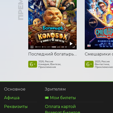
Последний богатырь. Колобок
2026, Россия
2025, Россия
6
6
+
+
Комедия, Фэнтези,
Фантастика,
Приключения
Приключенчес
Основное
Зрителям
Афиша
🎟️ Мои билеты
Реквизиты
Оплата картой
Возврат билетов