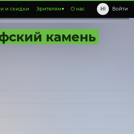
и и скидки
Зрителям
О нас
Войти
офский камень