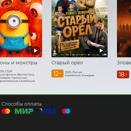
оны и монстры
Старый орёл
026, США
12
2026, Россия
18
+
+
ультфильм, Фантастика,
Семейный, Комедия
омедия, Криминал,
риключения, Семейный
Способы оплаты