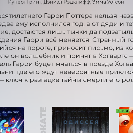
Руперт Гринт, Дэниэл Рэдклифф, Эмма Уотсон
сятилетнего Гарри Поттера нельзя назва
едва ему исполнился год, а от дяди и тё
ие, достаются лишь тычки да подзатыль
дения Гарри всё меняется. Странный го
йся на пороге, приносит письмо, из кот
ле он волшебник и принят в Хогвартс —
ель Гарри будет мчаться в поезде Хогва
зни, где его ждут невероятные приключ
— ключ к разгадке тайны смерти его ро
В ПРОКАТЕ
ДЕТЯМ