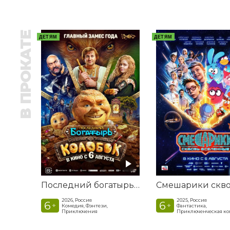
В ПРОКАТЕ
ДЕТЯМ
ДЕТЯМ
Последний богатырь. Колобок
2026, Россия
2025, Россия
6
6
+
+
Комедия, Фэнтези,
Фантастика,
Приключения
Приключенческая к