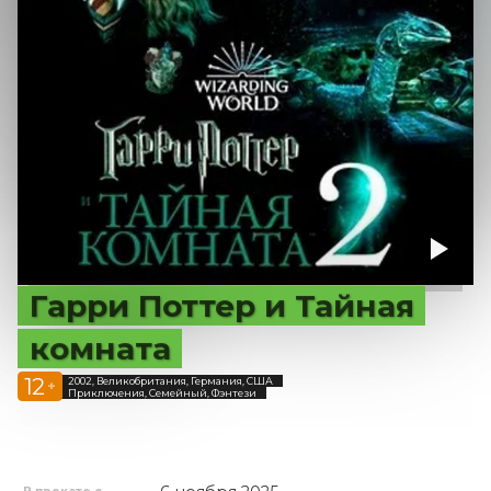
Гарри Поттер и Тайная
комната
12
2002, Великобритания, Германия, США
+
Приключения, Семейный, Фэнтези