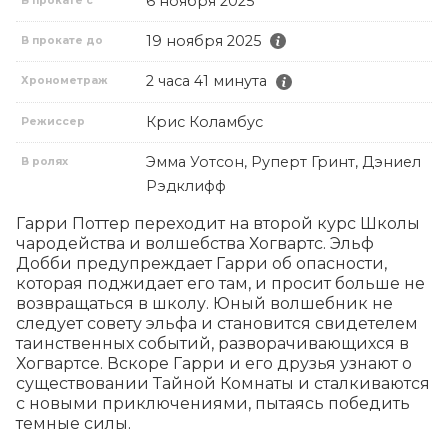
6 ноября 2025
В прокате с
19 ноября 2025
В прокате до
2 часа 41 минута
Хронометраж
Крис Коламбус
Режиссер
Эмма Уотсон, Руперт Гринт, Дэниел
В ролях
Рэдклифф
Гарри Поттер переходит на второй курс Школы 
чародейства и волшебства Хогвартс. Эльф 
Добби предупреждает Гарри об опасности, 
которая поджидает его там, и просит больше не 
возвращаться в школу. Юный волшебник не 
следует совету эльфа и становится свидетелем 
таинственных событий, разворачивающихся в 
Хогвартсе. Вскоре Гарри и его друзья узнают о 
существовании Тайной Комнаты и сталкиваются 
с новыми приключениями, пытаясь победить 
темные силы.