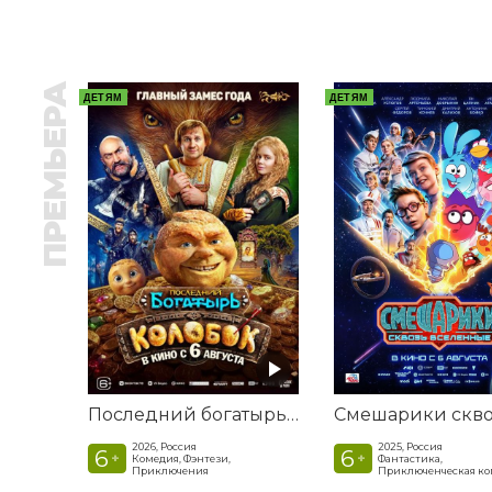
ПРЕМЬЕРА
ДЕТЯМ
ДЕТЯМ
Последний богатырь. Колобок
2026, Россия
2025, Россия
6
6
+
+
Комедия, Фэнтези,
Фантастика,
Приключения
Приключенческая к