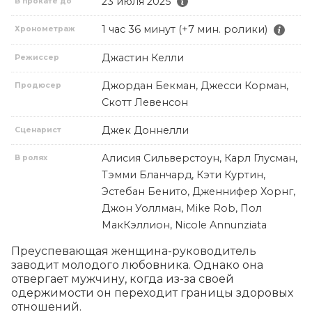
23 июля 2025
В прокате до
1 час 36 минут (+7 мин. ролики)
Хронометраж
Джастин Келли
Режиссер
Джордан Бекман, Джесси Корман,
Продюсер
Скотт Левенсон
Джек Доннелли
Сценарист
Алисия Сильверстоун, Карл Глусман,
В ролях
Тэмми Бланчард, Кэти Куртин,
Эстебан Бенито, Дженнифер Хорнг,
Джон Уоллман, Mike Rob, Пол
МакКэллион, Nicole Annunziata
Преуспевающая женщина-руководитель 
заводит молодого любовника. Однако она 
отвергает мужчину, когда из-за своей 
одержимости он переходит границы здоровых 
отношений.