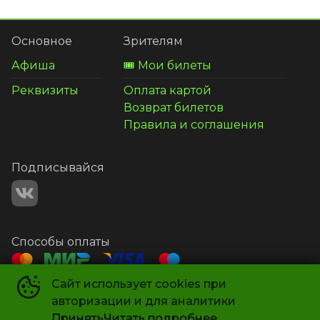
Основное
Зрителям
Афиша
🎟️ Мои билеты
Реквизиты
Оплата картой
Возврат билетов
Правила и соглашения
Подписывайся
Способы оплаты
Сайт использует cookies при
Контакты
авторизации и для аналитики
+7 987 581-14-21
Принять
Читать подробнее