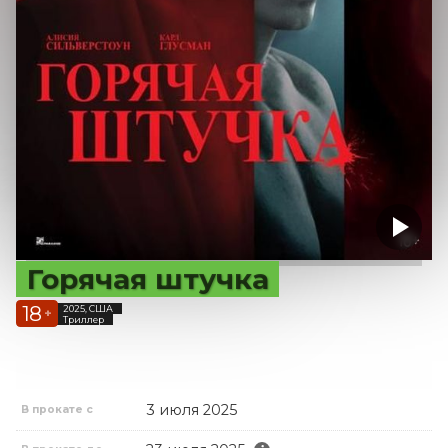
Горячая штучка
18
2025, США
+
Триллер
3 июля 2025
В прокате с