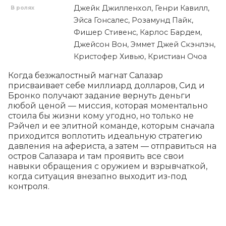
Джейк Джилленхол, Генри Кавилл,
В ролях
Эйса Гонсалес, Розамунд Пайк,
Фишер Стивенс, Карлос Бардем,
Джейсон Вон, Эммет Джей Скэнлэн,
Кристофер Хивью, Кристиан Очоа
Когда безжалостный магнат Салазар 
присваивает себе миллиард долларов, Сид и 
Бронко получают задание вернуть деньги 
любой ценой — миссия, которая моментально 
стоила бы жизни кому угодно, но только не 
Рэйчел и ее элитной команде, которым сначала 
приходится воплотить идеальную стратегию 
давления на афериста, а затем — отправиться на 
остров Салазара и там проявить все свои 
навыки обращения с оружием и взрывчаткой, 
когда ситуация внезапно выходит из-под 
контроля.