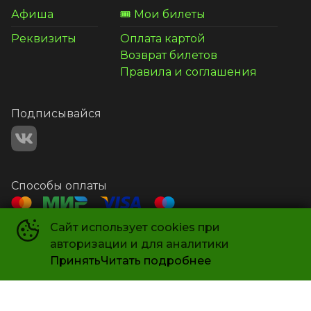
Афиша
🎟️ Мои билеты
Реквизиты
Оплата картой
Возврат билетов
Правила и соглашения
Подписывайся
Способы оплаты
Сайт использует cookies при
Контакты
авторизации и для аналитики
+7 987 581-14-21
Принять
Читать подробнее
СИНЕМА 102
©
2019-
2026