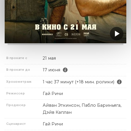
21 мая
В прокате с
17 июня
В прокате до
1 час 37 минут (+18 мин. ролики)
Хронометраж
Гай Ричи
Режиссер
Айван Эткинсон, Пабло Бариньяга,
Продюсер
Дэйв Каплан
Гай Ричи
Сценарист