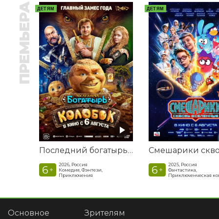
ПРЕМЬЕРА
ДЕТЯМ
ДЕТЯМ
Последний богатырь. Колобок
2026, Россия
2025, Россия
6
6
+
+
Комедия, Фэнтези,
Фантастика,
Приключения
Приключенческая к
Основное
Зрителям