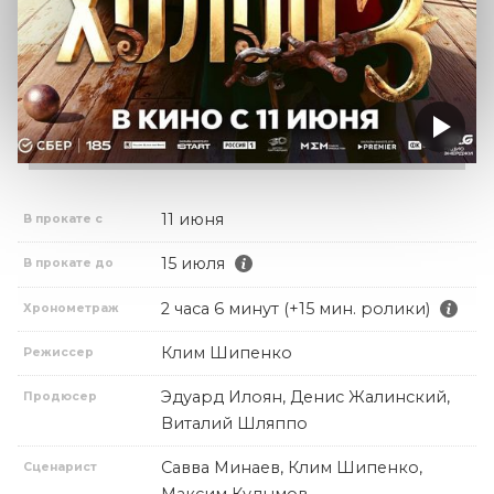
11 июня
В прокате с
15 июля
В прокате до
2 часа 6 минут (+15 мин. ролики)
Хронометраж
Клим Шипенко
Режиссер
Эдуард Илоян, Денис Жалинский,
Продюсер
Виталий Шляппо
Савва Минаев, Клим Шипенко,
Сценарист