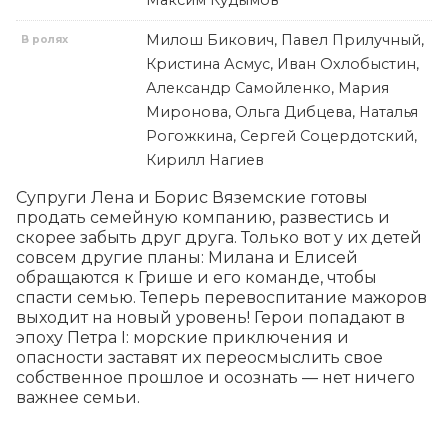
Максим Кудымов
Милош Бикович, Павел Прилучный,
В ролях
Кристина Асмус, Иван Охлобыстин,
Александр Самойленко, Мария
Миронова, Ольга Дибцева, Наталья
Рогожкина, Сергей Соцердотский,
Кирилл Нагиев
Супруги Лена и Борис Вяземские готовы 
продать семейную компанию, развестись и 
скорее забыть друг друга. Только вот у их детей 
совсем другие планы: Милана и Елисей 
обращаются к Грише и его команде, чтобы 
спасти семью. Теперь перевоспитание мажоров 
выходит на новый уровень! Герои попадают в 
эпоху Петра I: морские приключения и 
опасности заставят их переосмыслить свое 
собственное прошлое и осознать — нет ничего 
важнее семьи.