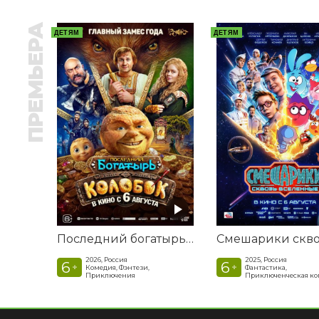
ПРЕМЬЕРА
ДЕТЯМ
ДЕТЯМ
Последний богатырь. Колобок
2026, Россия
2025, Россия
6
6
+
+
Комедия, Фэнтези,
Фантастика,
Приключения
Приключенческая к