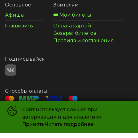
Основное
Зрителям
Афиша
🎟️ Мои билеты
Реквизиты
Оплата картой
Возврат билетов
Правила и соглашения
Подписывайся
Способы оплаты
Сайт использует cookies при
Контакты
авторизации и для аналитики
+7 987 581-14-21
Принять
Читать подробнее