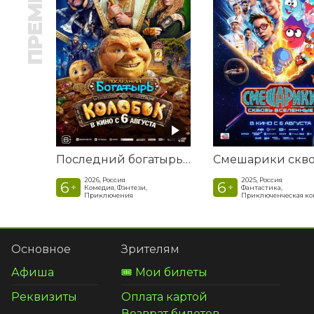
ПРЕМЬЕРА
Последний богатырь. Колобок
2026, Россия
2025, Россия
6
6
+
+
Комедия, Фэнтези,
Фантастика,
Приключения
Приключенческая к
Основное
Зрителям
Афиша
🎟️ Мои билеты
Реквизиты
Оплата картой
Возврат билетов