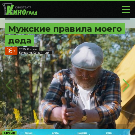
Мужские правила моего
деда
16
2025, Россия
+
Комедия, Семейный
АРХИВ