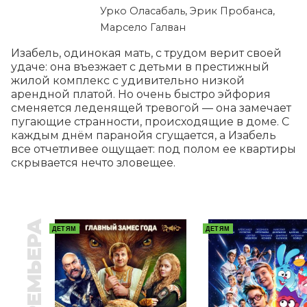
Урко Оласабаль, Эрик Пробанса,
Марсело Галван
Изабель, одинокая мать, с трудом верит своей 
удаче: она въезжает с детьми в престижный 
жилой комплекс с удивительно низкой 
арендной платой. Но очень быстро эйфория 
сменяется леденящей тревогой — она замечает 
пугающие странности, происходящие в доме. С 
каждым днём паранойя сгущается, а Изабель 
все отчетливее ощущает: под полом ее квартиры 
скрывается нечто зловещее.
ПРЕМЬЕРА
ДЕТЯМ
ДЕТЯМ