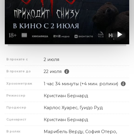
2 июля
В прокате с
22 июля
В прокате до
1 час 34 минуты (+4 мин. ролики)
Хронометраж
Кристиан Бернард
Режиссер
Карлос Хуарес, Гуидо Руд
Продюсер
Кристиан Бернард
Сценарист
Марибель Верду, София Отеро,
В ролях