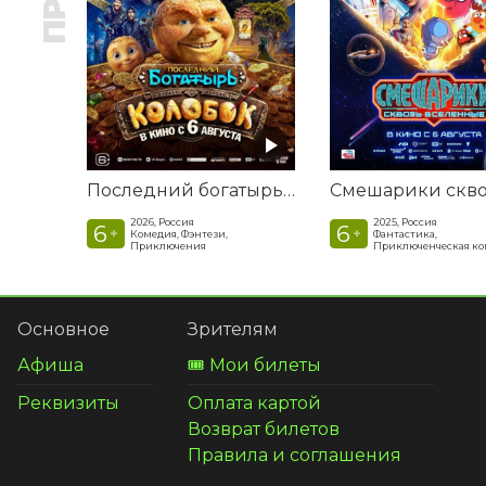
Последний богатырь. Колобок
2026, Россия
2025, Россия
6
6
+
+
Комедия, Фэнтези,
Фантастика,
Приключения
Приключенческая к
Основное
Зрителям
Афиша
🎟️ Мои билеты
Реквизиты
Оплата картой
Возврат билетов
Правила и соглашения