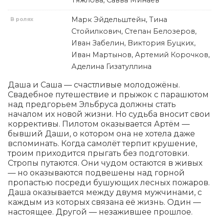
Тяжлова, Савва Минаев
Марк Эйдельштейн, Тина
В ролях
Стойилкович, Степан Белозеров,
Иван Забелин, Виктория Буцких,
Иван Мартынов, Артемий Корочков,
Аделина Гизатуллина
Даша и Саша — счастливые молодожёны. 
Свадебное путешествие и прыжок с парашютом 
над предгорьем Эльбруса должны стать 
началом их новой жизни. Но судьба вносит свои 
коррективы. Пилотом оказывается Артём — 
бывший Даши, о котором она не хотела даже 
вспоминать. Когда самолёт терпит крушение, 
троим приходится прыгать без подготовки. 
Стропы путаются. Они чудом остаются в живых 
— но оказываются подвешены над горной 
пропастью посреди бушующих лесных пожаров. 
Даша оказывается между двумя мужчинами, с 
каждым из которых связана её жизнь. Один — 
настоящее. Другой — незажившее прошлое.