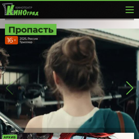
Пропасть
16
2026, Россия
+
Триллер
АРХИВ