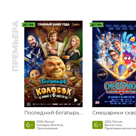
ПРЕМЬЕРА
ДЕТЯМ
ДЕТЯМ
Последний богатырь. Колобок
2026, Россия
2025, Россия
6
6
+
+
Комедия, Фэнтези,
Фантастика,
Приключения
Приключенческая к