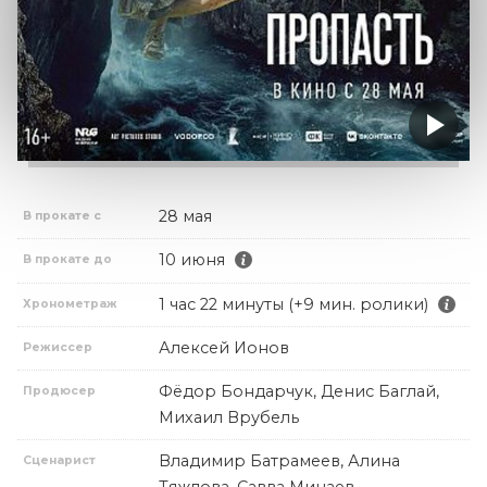
28 мая
В прокате с
10 июня
В прокате до
1 час 22 минуты (+9 мин. ролики)
Хронометраж
Алексей Ионов
Режиссер
Фёдор Бондарчук, Денис Баглай,
Продюсер
Михаил Врубель
Владимир Батрамеев, Алина
Сценарист