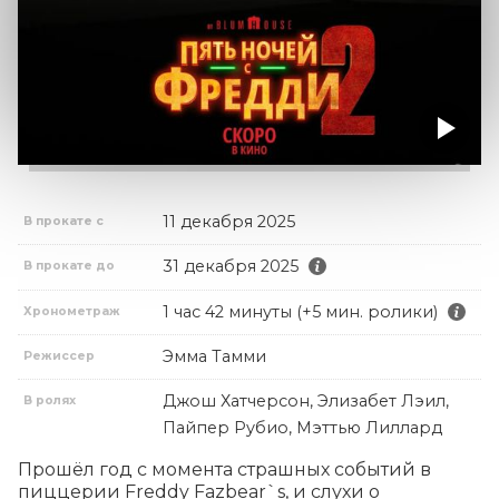
11 декабря 2025
В прокате с
31 декабря 2025
В прокате до
1 час 42 минуты (+5 мин. ролики)
Хронометраж
Эмма Тамми
Режиссер
Джош Хатчерсон, Элизабет Лэил,
В ролях
Пайпер Рубио, Мэттью Лиллард
Прошёл год с момента страшных событий в 
пиццерии Freddy Fazbear`s, и слухи о 