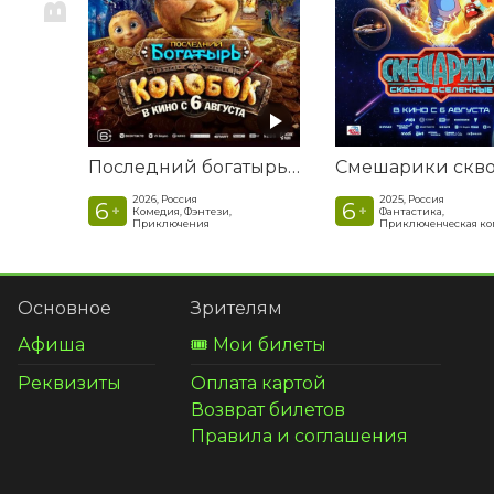
Последний богатырь. Колобок
2026, Россия
2025, Россия
6
6
+
+
Комедия, Фэнтези,
Фантастика,
Приключения
Приключенческая к
Основное
Зрителям
Афиша
🎟️ Мои билеты
Реквизиты
Оплата картой
Возврат билетов
Правила и соглашения