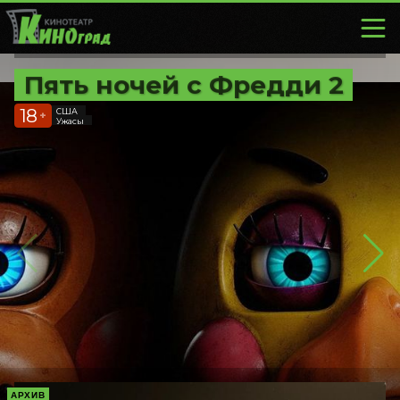
Пять ночей с Фредди 2
18
США
+
Ужасы
АРХИВ