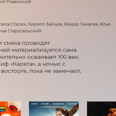
лий Ровенский
лиса Стасюк, Кирилл Зайцев, Федор Гамалея, Илья
Илья Старосельский
и смеха проводят 
чей материализуется сама 
тельно осваивает XXI век: 
ф «Карета», а ночью с 
осторге, пока не замечают, 