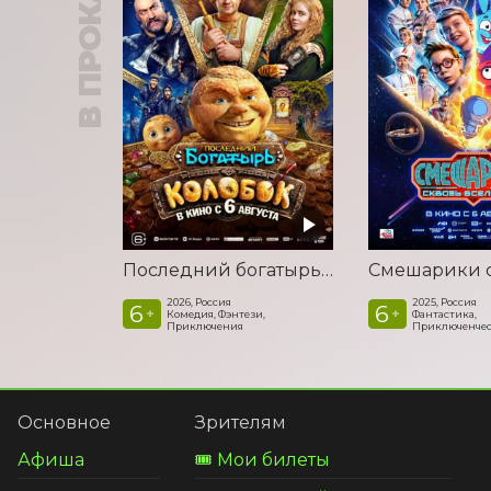
В ПРОКАТЕ
Последний богатырь. Колобок
2026, Россия
2025, Россия
6
6
+
+
Комедия, Фэнтези,
Фантастика,
Приключения
Приключенчес
Основное
Зрителям
Афиша
🎟️ Мои билеты