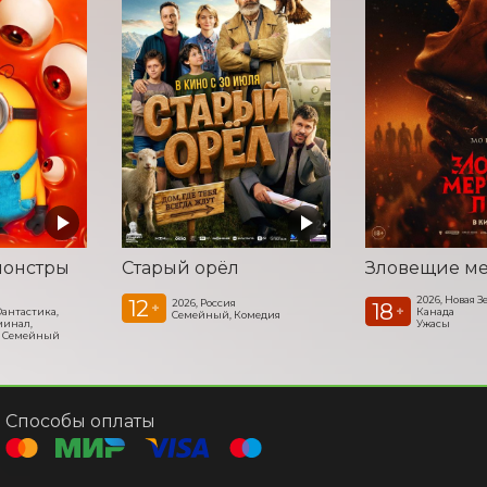
монстры
Старый орёл
2026, Новая 
12
2026, Россия
18
+
+
антастика,
Канада
Семейный, Комедия
минал,
Ужасы
, Семейный
Способы оплаты