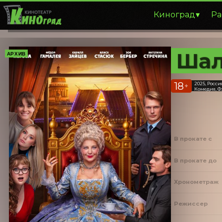
Киноград
Ра
Шал
АРХИВ
18
2025, Росси
+
Комедия, Ф
В прокате с
В прокате до
Хронометраж
Режиссер