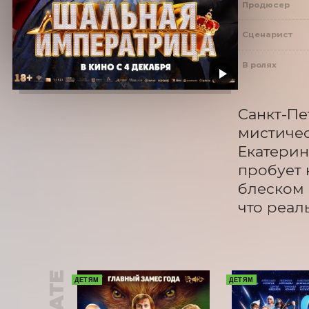
Продюсер
Сценарист
В ролях
Санкт-Пе
мистичес
Екатерин
пробует 
блеском 
что реал
ДЕТЯМ
ДЕТЯМ