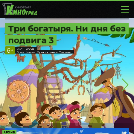
Три богатыря. Ни дня без
подвига 3
6
2026, Россия
+
Мультфильм, Приключения, Фэнтези
АРХИВ