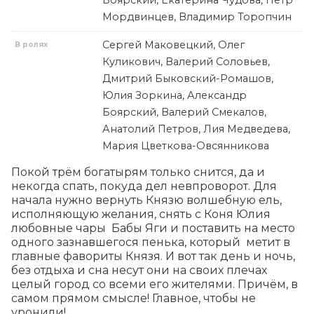
Боярский, Екатерина Чудова, Петр
Мордвинцев, Владимир Торопчин
Сергей Маковецкий, Олег
В ролях
Куликович, Валерий Соловьев,
Дмитрий Быковский-Ромашов,
Юлия Зоркина, Александр
Боярский, Валерий Смекалов,
Анатолий Петров, Лия Медведева,
Мария Цветкова-Овсянникова
Покой трём богатырям только снится, да и 
некогда спать, покуда дел невпроворот. Для 
начала нужно вернуть Князю волшебную ель, 
исполняющую желания, снять с Коня Юлия 
любовные чары  Бабы Яги и поставить на место 
одного зазнавшегося пенька, который  метит в 
главные фавориты Князя. И вот так день и ночь, 
без отдыха и сна несут они на своих плечах 
целый город со всеми его жителями. Причём, в 
самом прямом смысле! Главное, чтобы не 
уронили!