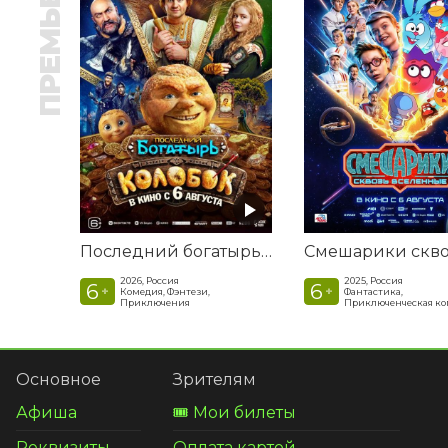
ПРЕМЬЕРА
Последний богатырь. Колобок
2026, Россия
2025, Россия
6
6
+
+
Комедия, Фэнтези,
Фантастика,
Приключения
Приключенческая к
Основное
Зрителям
Афиша
🎟️ Мои билеты
Реквизиты
Оплата картой