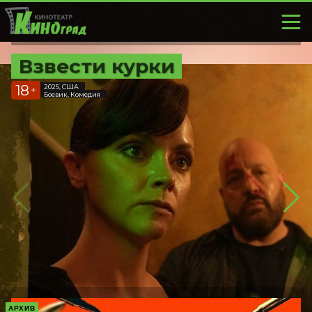
Взвести курки
18
2025, США
+
Боевик, Комедия
АРХИВ