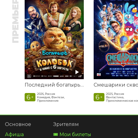
ПРЕМЬЕРА
Последний богатырь. Колобок
2026, Россия
2025, Россия
6
6
+
+
Комедия, Фэнтези,
Фантастика,
Приключения
Приключенческая к
Основное
Зрителям
Афиша
🎟️ Мои билеты