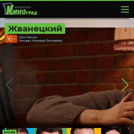
Жванецкий
16
2024, Россия
+
Концерт, Комедия, Биография
АРХИВ